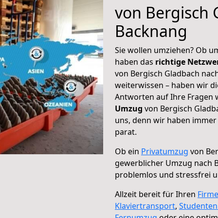
von Bergisch 
Backnang
Sie wollen umziehen? Ob um
haben das
richtige Netzw
von Bergisch Gladbach nach
weiterwissen – haben wir di
Antworten auf Ihre Fragen 
Umzug
von Bergisch Gladba
uns, denn wir haben immer 
parat.
Ob ein
Privatumzug
von Ber
gewerblicher Umzug nach 
problemlos und stressfrei 
Allzeit bereit für Ihren
Firm
Klaviertransport
,
Studente
Fernumzug
oder eine opti