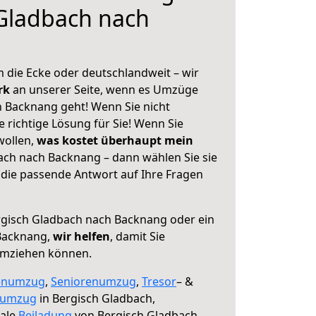
Gladbach nach
 die Ecke oder deutschlandweit – wir
erk
an unserer Seite, wenn es Umzüge
 Backnang geht! Wenn Sie nicht
e richtige Lösung für Sie! Wenn Sie
wollen,
was kostet überhaupt mein
ch nach Backnang – dann wählen Sie sie
die passende Antwort auf Ihre Fragen
gisch Gladbach nach Backnang oder ein
Backnang,
wir helfen
, damit Sie
umziehen können.
enumzug
,
Seniorenumzug
,
Tresor
– &
numzug
in Bergisch Gladbach,
male
Beiladung
von Bergisch Gladbach