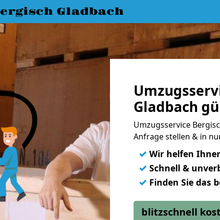
ergisch Gladbach
Umzugsservi
Gladbach gü
Umzugsservice Bergisc
Anfrage stellen & in n
✓
Wir helfen Ihne
✓
Schnell & unverb
✓
Finden Sie das 
blitzschnell ko