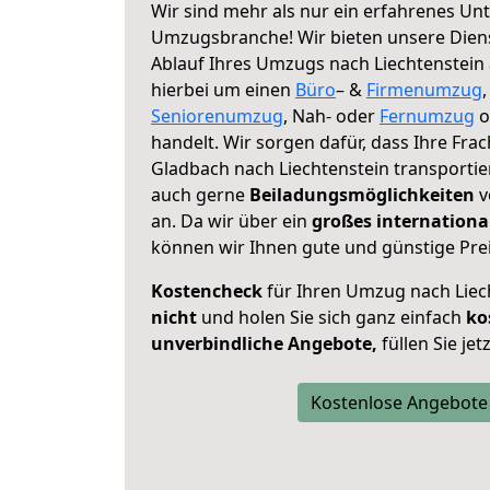
Wir sind mehr als nur ein erfahrenes Un
Umzugsbranche! Wir bieten unsere Diens
Ablauf Ihres Umzugs nach Liechtenstein a
hierbei um einen
Büro
– &
Firmenumzug
Seniorenumzug
, Nah- oder
Fernumzug
o
handelt. Wir sorgen dafür, dass Ihre Frac
Gladbach nach Liechtenstein transportie
auch gerne
Beiladungsmöglichkeiten
v
an. Da wir über ein
großes internationa
können wir Ihnen gute und günstige Prei
Kostencheck
für Ihren Umzug nach Lie
nicht
und holen Sie sich ganz einfach
ko
unverbindliche Angebote,
füllen Sie je
Kostenlose Angebote