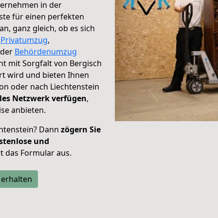
ternehmen in der
te für einen perfekten
n, ganz gleich, ob es sich
,
Privatumzug
,
der
Behördenumzug
ht mit Sorgfalt von Bergisch
rt wird und bieten Ihnen
on oder nach Liechtenstein
les Netzwerk verfügen
,
se anbieten.
chtenstein? Dann
zögern Sie
stenlose und
tzt das Formular aus.
 erhalten