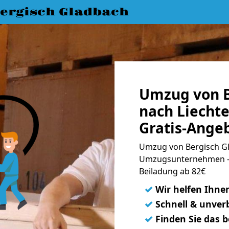
ergisch Gladbach
Umzug von B
nach Liecht
Gratis-Ange
Umzug von Bergisch Gla
Umzugsunternehmen - 
Beiladung ab 82€
✓
Wir helfen Ihne
✓
Schnell & unverb
✓
Finden Sie das 