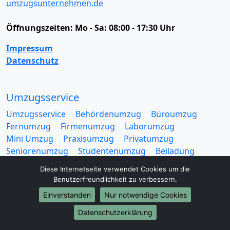
umzugsunternehmen.de
Öffnungszeiten:
Mo - Sa: 08:00 - 17:30 Uhr
Impressum
Datenschutz
Umzugsservice
Umzugsservice
Behördenumzug
Büroumzug
Fernumzug
Firmenumzug
Laborumzug
Mini Umzug
Praxisumzug
Privatumzug
Seniorenumzug
Studentenumzug
Beiladung
Entrümpelung
Halteverbotszone
Klaviertransport
Diese Internetseite verwendet Cookies um die
Möbellift
Haushaltsauflösung
Möbeltaxi
Benutzerfreundlichkeit zu verbessern.
Möbelmitfahrzentrale
Umzugskartons
Einverstanden
Nur notwendige Cookies
Datenschutzerklärung