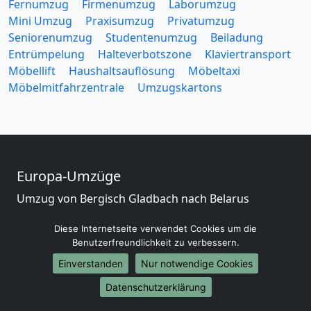
Fernumzug
Firmenumzug
Laborumzug
Mini Umzug
Praxisumzug
Privatumzug
Seniorenumzug
Studentenumzug
Beiladung
Entrümpelung
Halteverbotszone
Klaviertransport
Möbellift
Haushaltsauflösung
Möbeltaxi
Möbelmitfahrzentrale
Umzugskartons
Europa-Umzüge
Umzug von Bergisch Gladbach nach Belarus
Umzug von Bergisch Gladbach nach Belgien
Diese Internetseite verwendet Cookies um die
Umzug von Bergisch Gladbach nach Bulgarien
Benutzerfreundlichkeit zu verbessern.
Umzug von Bergisch Gladbach nach Dänemark
Umzug von Bergisch Gladbach nach England
Einverstanden
Nur notwendige Cookies
Umzug von Bergisch Gladbach nach Portugal
Datenschutzerklärung
Umzug von Bergisch Gladbach nach Bosnien