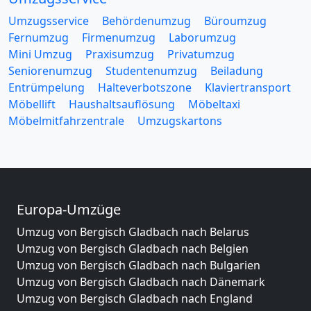
Umzugsservice
Behördenumzug
Büroumzug
Fernumzug
Firmenumzug
Laborumzug
Mini Umzug
Praxisumzug
Privatumzug
Seniorenumzug
Studentenumzug
Beiladung
Entrümpelung
Halteverbotszone
Klaviertransport
Möbellift
Haushaltsauflösung
Möbeltaxi
Möbelmitfahrzentrale
Umzugskartons
Europa-Umzüge
Umzug von Bergisch Gladbach nach Belarus
Umzug von Bergisch Gladbach nach Belgien
Umzug von Bergisch Gladbach nach Bulgarien
Umzug von Bergisch Gladbach nach Dänemark
Umzug von Bergisch Gladbach nach England