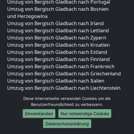
Umzug von Bergisch Gladbach nach Portugal
Umzug von Bergisch Gladbach nach Bosnien
und Herzegowina
Umzug von Bergisch Gladbach nach Irland
Umzug von Bergisch Gladbach nach Lettland
Umzug von Bergisch Gladbach nach Zypern
Umzug von Bergisch Gladbach nach Kroatien
Umzug von Bergisch Gladbach nach Estland
Umzug von Bergisch Gladbach nach Finnland
Umzug von Bergisch Gladbach nach Frankreich
Umzug von Bergisch Gladbach nach Griechenland
Umzug von Bergisch Gladbach nach Italien
Umzug von Bergisch Gladbach nach Liechtenstein
Umzug von Bergisch Gladbach nach Luxemburg
Diese Internetseite verwendet Cookies um die
Umzug von Bergisch Gladbach nach Niederlande
Benutzerfreundlichkeit zu verbessern.
Umzug von Bergisch Gladbach nach Norwegen
Einverstanden
Nur notwendige Cookies
Umzüge-Deutschlandweit
Datenschutzerklärung
Umzug von Bergisch Gladbach nach Berlin