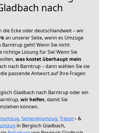
Gladbach nach
 die Ecke oder deutschlandweit – wir
erk
an unserer Seite, wenn es Umzüge
 Barntrup geht! Wenn Sie nicht
e richtige Lösung für Sie! Wenn Sie
wollen,
was kostet überhaupt mein
ch nach Barntrup – dann wählen Sie sie
die passende Antwort auf Ihre Fragen
gisch Gladbach nach Barntrup oder ein
Barntrup,
wir helfen
, damit Sie
umziehen können.
enumzug
,
Seniorenumzug
,
Tresor
– &
numzug
in Bergisch Gladbach,
male
Beiladung
von Bergisch Gladbach