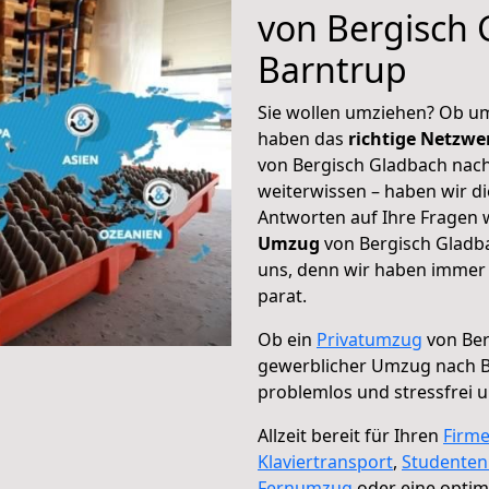
von Bergisch 
Barntrup
Sie wollen umziehen? Ob um
haben das
richtige Netzw
von Bergisch Gladbach nach
weiterwissen – haben wir di
Antworten auf Ihre Fragen 
Umzug
von Bergisch Gladba
uns, denn wir haben immer 
parat.
Ob ein
Privatumzug
von Ber
gewerblicher Umzug nach 
problemlos und stressfrei 
Allzeit bereit für Ihren
Firm
Klaviertransport
,
Studente
Fernumzug
oder eine opti