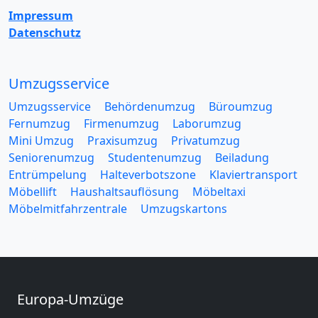
Impressum
Datenschutz
Umzugsservice
Umzugsservice
Behördenumzug
Büroumzug
Fernumzug
Firmenumzug
Laborumzug
Mini Umzug
Praxisumzug
Privatumzug
Seniorenumzug
Studentenumzug
Beiladung
Entrümpelung
Halteverbotszone
Klaviertransport
Möbellift
Haushaltsauflösung
Möbeltaxi
Möbelmitfahrzentrale
Umzugskartons
Europa-Umzüge