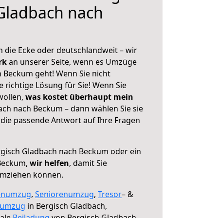
Gladbach nach
 die Ecke oder deutschlandweit – wir
erk
an unserer Seite, wenn es Umzüge
 Beckum geht! Wenn Sie nicht
e richtige Lösung für Sie! Wenn Sie
wollen,
was kostet überhaupt mein
ach nach Beckum – dann wählen Sie sie
die passende Antwort auf Ihre Fragen
gisch Gladbach nach Beckum oder ein
Beckum,
wir helfen
, damit Sie
umziehen können.
enumzug
,
Seniorenumzug
,
Tresor
– &
numzug
in Bergisch Gladbach,
male
Beiladung
von Bergisch Gladbach