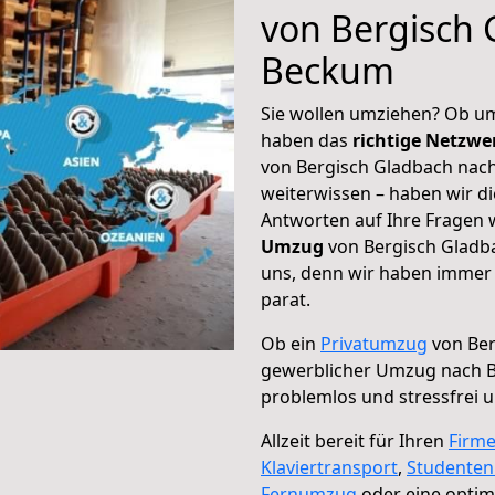
von Bergisch 
Beckum
Sie wollen umziehen? Ob um
haben das
richtige Netzw
von Bergisch Gladbach nach
weiterwissen – haben wir di
Antworten auf Ihre Fragen 
Umzug
von Bergisch Gladb
uns, denn wir haben immer 
parat.
Ob ein
Privatumzug
von Ber
gewerblicher Umzug nach 
problemlos und stressfrei 
Allzeit bereit für Ihren
Firm
Klaviertransport
,
Studente
Fernumzug
oder eine opti