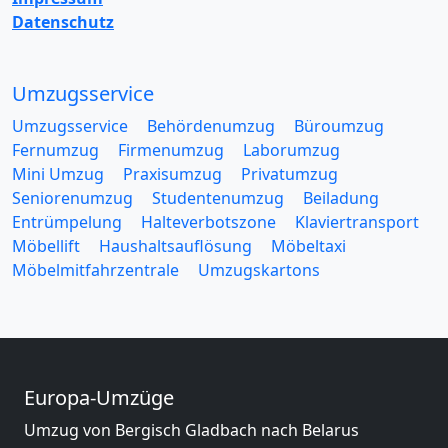
Datenschutz
Umzugsservice
Umzugsservice
Behördenumzug
Büroumzug
Fernumzug
Firmenumzug
Laborumzug
Mini Umzug
Praxisumzug
Privatumzug
Seniorenumzug
Studentenumzug
Beiladung
Entrümpelung
Halteverbotszone
Klaviertransport
Möbellift
Haushaltsauflösung
Möbeltaxi
Möbelmitfahrzentrale
Umzugskartons
Europa-Umzüge
Umzug von Bergisch Gladbach nach Belarus