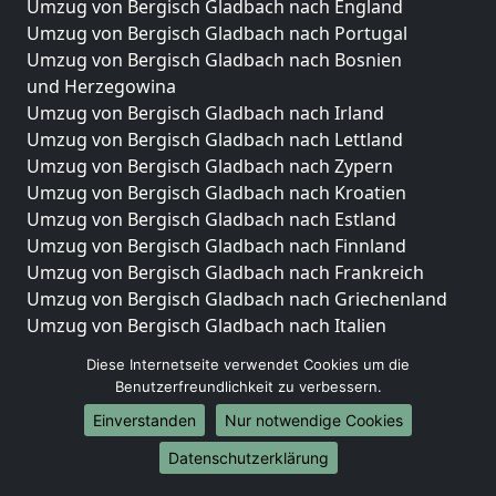
Umzug von Bergisch Gladbach nach England
Umzug von Bergisch Gladbach nach Portugal
Umzug von Bergisch Gladbach nach Bosnien
und Herzegowina
Umzug von Bergisch Gladbach nach Irland
Umzug von Bergisch Gladbach nach Lettland
Umzug von Bergisch Gladbach nach Zypern
Umzug von Bergisch Gladbach nach Kroatien
Umzug von Bergisch Gladbach nach Estland
Umzug von Bergisch Gladbach nach Finnland
Umzug von Bergisch Gladbach nach Frankreich
Umzug von Bergisch Gladbach nach Griechenland
Umzug von Bergisch Gladbach nach Italien
Umzug von Bergisch Gladbach nach Liechtenstein
Diese Internetseite verwendet Cookies um die
Umzug von Bergisch Gladbach nach Luxemburg
Benutzerfreundlichkeit zu verbessern.
Umzug von Bergisch Gladbach nach Niederlande
Einverstanden
Nur notwendige Cookies
Umzug von Bergisch Gladbach nach Norwegen
Datenschutzerklärung
Umzüge-Deutschlandweit