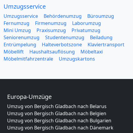
Umzugsservice
Umzugsservice
Behördenumzug
Büroumzug
Fernumzug
Firmenumzug
Laborumzug
Mini Umzug
Praxisumzug
Privatumzug
Seniorenumzug
Studentenumzug
Beiladung
Entrümpelung
Halteverbotszone
Klaviertransport
Möbellift
Haushaltsauflösung
Möbeltaxi
Möbelmitfahrzentrale
Umzugskartons
Europa-Umzüge
Umzug von Bergisch Gladbach nach Belarus
Umzug von Bergisch Gladbach nach Belgien
Umzug von Bergisch Gladbach nach Bulgarien
Umzug von Bergisch Gladbach nach Dänemark