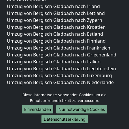
Umzug von Bergisch Gladbach nach Irland
Umzug von Bergisch Gladbach nach Lettland
Umzug von Bergisch Gladbach nach Zypern
Umzug von Bergisch Gladbach nach Kroatien
Umzug von Bergisch Gladbach nach Estland
Umzug von Bergisch Gladbach nach Finnland
Umzug von Bergisch Gladbach nach Frankreich
Umzug von Bergisch Gladbach nach Griechenland
Umzug von Bergisch Gladbach nach Italien
Umzug von Bergisch Gladbach nach Liechtenstein
Umzug von Bergisch Gladbach nach Luxemburg
Umzug von Bergisch Gladbach nach Niederlande
Umzug von Bergisch Gladbach nach Norwegen
Diese Internetseite verwendet Cookies um die
Umzüge-Deutschlandweit
Benutzerfreundlichkeit zu verbessern.
Umzug von Bergisch Gladbach nach Berlin
Einverstanden
Nur notwendige Cookies
Umzug von Bergisch Gladbach nach Hamburg
Datenschutzerklärung
Umzug von Bergisch Gladbach nach München