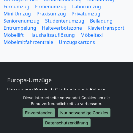
Fernumzug
Firmenumzug
Laborumzug
Mini Umzug
Praxisumzug
Privatumzug
Seniorenumzug
Studentenumzug
Beiladung
Entrümpelung
Halteverbotszone
Klaviertransport
Möbellift
Haushaltsauflösung
Möbeltaxi
Möbelmitfahrzentrale
Umzugskartons
Europa-Umzüge
Umzug von Bergisch Gladbach nach Belarus
Umzug von Bergisch Gladbach nach Belgien
Diese Internetseite verwendet Cookies um die
Umzug von Bergisch Gladbach nach Bulgarien
Benutzerfreundlichkeit zu verbessern.
Umzug von Bergisch Gladbach nach Dänemark
Einverstanden
Nur notwendige Cookies
Umzug von Bergisch Gladbach nach England
Datenschutzerklärung
Umzug von Bergisch Gladbach nach Portugal
Umzug von Bergisch Gladbach nach Bosnien