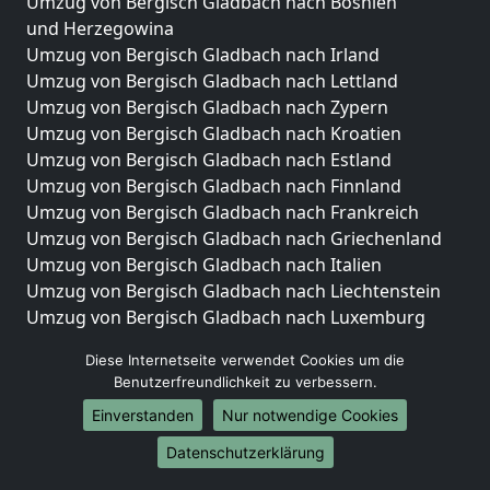
Umzug von Bergisch Gladbach nach Bosnien
und Herzegowina
Umzug von Bergisch Gladbach nach Irland
Umzug von Bergisch Gladbach nach Lettland
Umzug von Bergisch Gladbach nach Zypern
Umzug von Bergisch Gladbach nach Kroatien
Umzug von Bergisch Gladbach nach Estland
Umzug von Bergisch Gladbach nach Finnland
Umzug von Bergisch Gladbach nach Frankreich
Umzug von Bergisch Gladbach nach Griechenland
Umzug von Bergisch Gladbach nach Italien
Umzug von Bergisch Gladbach nach Liechtenstein
Umzug von Bergisch Gladbach nach Luxemburg
Umzug von Bergisch Gladbach nach Niederlande
Diese Internetseite verwendet Cookies um die
Umzug von Bergisch Gladbach nach Norwegen
Benutzerfreundlichkeit zu verbessern.
Umzüge-Deutschlandweit
Einverstanden
Nur notwendige Cookies
Umzug von Bergisch Gladbach nach Berlin
Datenschutzerklärung
Umzug von Bergisch Gladbach nach Hamburg