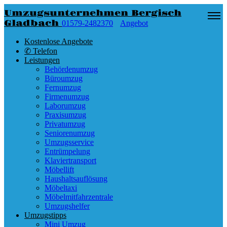
Umzugsunternehmen Bergisch
Gladbach
01579-2482370
Angebot
Kostenlose Angebote
✆ Telefon
Leistungen
Behördenumzug
Büroumzug
Fernumzug
Firmenumzug
Laborumzug
Praxisumzug
Privatumzug
Seniorenumzug
Umzugsservice
Entrümpelung
Klaviertransport
Möbellift
Haushaltsauflösung
Möbeltaxi
Möbelmitfahrzentrale
Umzugshelfer
Umzugstipps
Mini Umzug