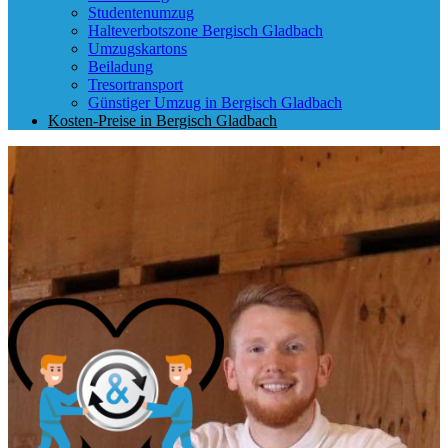
Studentenumzug
Halteverbotszone Bergisch Gladbach
Umzugskartons
Beiladung
Tresortransport
Günstiger Umzug in Bergisch Gladbach
Kosten-Preise in Bergisch Gladbach