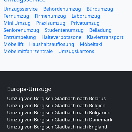
Umzugsservice
Behördenumzug
Büroumzug
Fernumzug
Firmenumzug
Laborumzug
Mini Umzug
Praxisumzug
Privatumzug
Seniorenumzug
Studentenumzug
Beiladung
Entrümpelung
Halteverbotszone
Klaviertransport
Möbellift
Haushaltsauflösung
Möbeltaxi
Möbelmitfahrzentrale
Umzugskartons
Europa-Umzüge
Umzug von Bergisch Gladbach nach Belarus
Umzug von Bergisch Gladbach nach Belgien
Umzug von Bergisch Gladbach nach Bulgarien
Umzug von Bergisch Gladbach nach Dänemark
Umzug von Bergisch Gladbach nach England