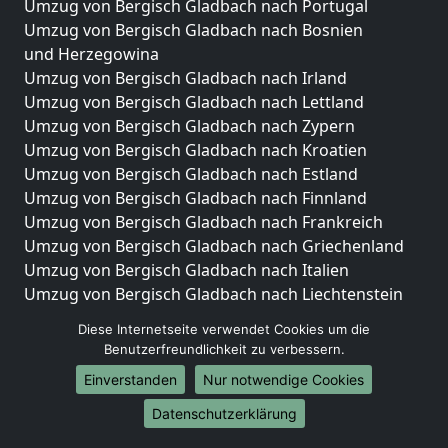
Umzug von Bergisch Gladbach nach Portugal
Umzug von Bergisch Gladbach nach Bosnien
und Herzegowina
Umzug von Bergisch Gladbach nach Irland
Umzug von Bergisch Gladbach nach Lettland
Umzug von Bergisch Gladbach nach Zypern
Umzug von Bergisch Gladbach nach Kroatien
Umzug von Bergisch Gladbach nach Estland
Umzug von Bergisch Gladbach nach Finnland
Umzug von Bergisch Gladbach nach Frankreich
Umzug von Bergisch Gladbach nach Griechenland
Umzug von Bergisch Gladbach nach Italien
Umzug von Bergisch Gladbach nach Liechtenstein
Umzug von Bergisch Gladbach nach Luxemburg
Diese Internetseite verwendet Cookies um die
Umzug von Bergisch Gladbach nach Niederlande
Benutzerfreundlichkeit zu verbessern.
Umzug von Bergisch Gladbach nach Norwegen
Einverstanden
Nur notwendige Cookies
Umzüge-Deutschlandweit
Datenschutzerklärung
Umzug von Bergisch Gladbach nach Berlin