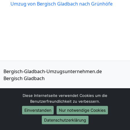
Umzug von Bergisch Gladbach nach Grünhöfe
Bergisch-Gladbach-Umzugsunternehmen.de
Bergisch Gladbach
Tel.:
01579-2482370
Diese Internetseite verwendet Cookies um die
E-Mail:
info@bergisch-gladbach-
Benutzerfreundlichkeit zu verbessern.
umzugsunternehmen.de
Einverstanden
Nur notwendige Cookies
Öffnungszeiten:
Mo - Sa: 08:00 - 17:30 Uhr
Datenschutzerklärung