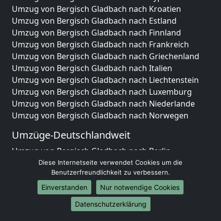
Umzug von Bergisch Gladbach nach Kroatien
Umzug von Bergisch Gladbach nach Estland
Umzug von Bergisch Gladbach nach Finnland
Umzug von Bergisch Gladbach nach Frankreich
Umzug von Bergisch Gladbach nach Griechenland
Umzug von Bergisch Gladbach nach Italien
Umzug von Bergisch Gladbach nach Liechtenstein
Umzug von Bergisch Gladbach nach Luxemburg
Umzug von Bergisch Gladbach nach Niederlande
Umzug von Bergisch Gladbach nach Norwegen
Umzüge-Deutschlandweit
Umzug von Bergisch Gladbach nach Berlin
Umzug von Bergisch Gladbach nach Hamburg
Diese Internetseite verwendet Cookies um die
Benutzerfreundlichkeit zu verbessern.
Umzug von Bergisch Gladbach nach München
Umzug von Bergisch Gladbach nach Köln
Einverstanden
Nur notwendige Cookies
Umzug von Bergisch Gladbach nach Frankfurt am
Datenschutzerklärung
Main