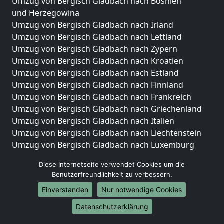
Umzug von Bergisch Gladbach nach Bosnien
und Herzegowina
Umzug von Bergisch Gladbach nach Irland
Umzug von Bergisch Gladbach nach Lettland
Umzug von Bergisch Gladbach nach Zypern
Umzug von Bergisch Gladbach nach Kroatien
Umzug von Bergisch Gladbach nach Estland
Umzug von Bergisch Gladbach nach Finnland
Umzug von Bergisch Gladbach nach Frankreich
Umzug von Bergisch Gladbach nach Griechenland
Umzug von Bergisch Gladbach nach Italien
Umzug von Bergisch Gladbach nach Liechtenstein
Umzug von Bergisch Gladbach nach Luxemburg
Umzug von Bergisch Gladbach nach Niederlande
Diese Internetseite verwendet Cookies um die
Umzug von Bergisch Gladbach nach Norwegen
Benutzerfreundlichkeit zu verbessern.
Umzüge-Deutschlandweit
Einverstanden
Nur notwendige Cookies
Umzug von Bergisch Gladbach nach Berlin
Datenschutzerklärung
Umzug von Bergisch Gladbach nach Hamburg