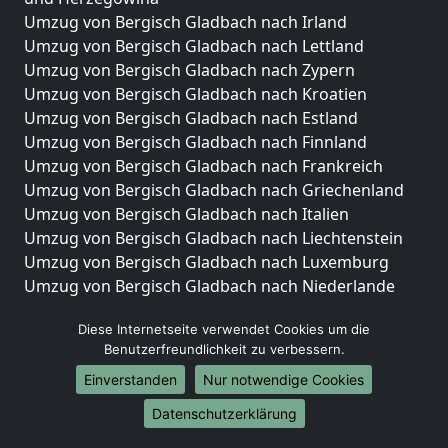
Umzug von Bergisch Gladbach nach Irland
Umzug von Bergisch Gladbach nach Lettland
Umzug von Bergisch Gladbach nach Zypern
Umzug von Bergisch Gladbach nach Kroatien
Umzug von Bergisch Gladbach nach Estland
Umzug von Bergisch Gladbach nach Finnland
Umzug von Bergisch Gladbach nach Frankreich
Umzug von Bergisch Gladbach nach Griechenland
Umzug von Bergisch Gladbach nach Italien
Umzug von Bergisch Gladbach nach Liechtenstein
Umzug von Bergisch Gladbach nach Luxemburg
Umzug von Bergisch Gladbach nach Niederlande
Umzug von Bergisch Gladbach nach Norwegen
Diese Internetseite verwendet Cookies um die
Umzüge-Deutschlandweit
Benutzerfreundlichkeit zu verbessern.
Umzug von Bergisch Gladbach nach Berlin
Einverstanden
Nur notwendige Cookies
Umzug von Bergisch Gladbach nach Hamburg
Datenschutzerklärung
Umzug von Bergisch Gladbach nach München