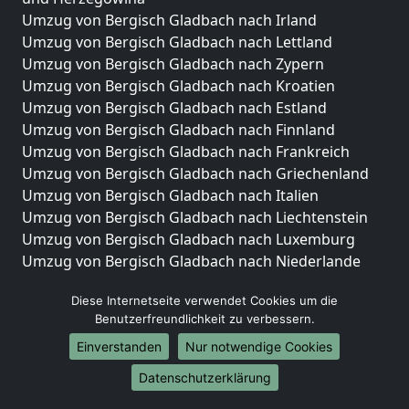
Umzug von Bergisch Gladbach nach Irland
Umzug von Bergisch Gladbach nach Lettland
Umzug von Bergisch Gladbach nach Zypern
Umzug von Bergisch Gladbach nach Kroatien
Umzug von Bergisch Gladbach nach Estland
Umzug von Bergisch Gladbach nach Finnland
Umzug von Bergisch Gladbach nach Frankreich
Umzug von Bergisch Gladbach nach Griechenland
Umzug von Bergisch Gladbach nach Italien
Umzug von Bergisch Gladbach nach Liechtenstein
Umzug von Bergisch Gladbach nach Luxemburg
Umzug von Bergisch Gladbach nach Niederlande
Umzug von Bergisch Gladbach nach Norwegen
Diese Internetseite verwendet Cookies um die
Umzüge-Deutschlandweit
Benutzerfreundlichkeit zu verbessern.
Umzug von Bergisch Gladbach nach Berlin
Einverstanden
Nur notwendige Cookies
Umzug von Bergisch Gladbach nach Hamburg
Datenschutzerklärung
Umzug von Bergisch Gladbach nach München