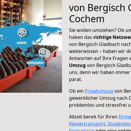
von Bergisch 
Cochem
Sie wollen umziehen? Ob um
haben das
richtige Netzw
von Bergisch Gladbach nach
weiterwissen – haben wir di
Antworten auf Ihre Fragen 
Umzug
von Bergisch Gladb
uns, denn wir haben immer 
parat.
Ob ein
Privatumzug
von Ber
gewerblicher Umzug nach
problemlos und stressfrei 
Allzeit bereit für Ihren
Firm
Klaviertransport
,
Studente
Fernumzug
oder eine opti