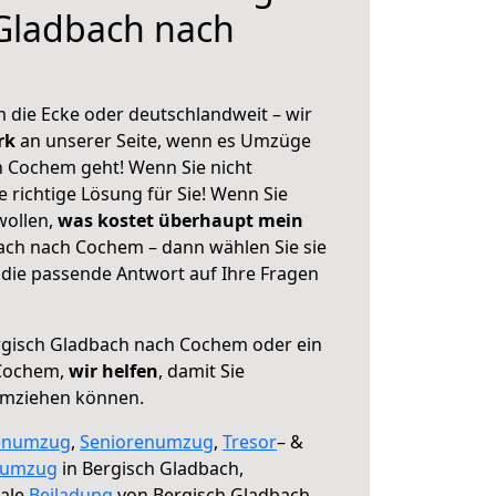
Gladbach nach
 die Ecke oder deutschlandweit – wir
erk
an unserer Seite, wenn es Umzüge
 Cochem geht! Wenn Sie nicht
e richtige Lösung für Sie! Wenn Sie
wollen,
was kostet überhaupt mein
ach nach Cochem – dann wählen Sie sie
die passende Antwort auf Ihre Fragen
gisch Gladbach nach Cochem oder ein
 Cochem,
wir helfen
, damit Sie
umziehen können.
enumzug
,
Seniorenumzug
,
Tresor
– &
numzug
in Bergisch Gladbach,
male
Beiladung
von Bergisch Gladbach