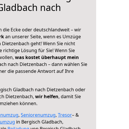
Gladbach nach
 die Ecke oder deutschlandweit – wir
erk
an unserer Seite, wenn es Umzüge
 Dietzenbach geht! Wenn Sie nicht
e richtige Lösung für Sie! Wenn Sie
wollen,
was kostet überhaupt mein
ach nach Dietzenbach – dann wählen Sie
mer die passende Antwort auf Ihre
gisch Gladbach nach Dietzenbach oder
ch Dietzenbach,
wir helfen
, damit Sie
umziehen können.
enumzug
,
Seniorenumzug
,
Tresor
– &
numzug
in Bergisch Gladbach,
male
Beiladung
von Bergisch Gladbach