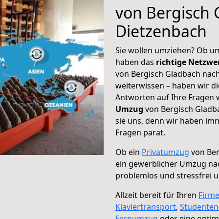
von Bergisch 
Dietzenbach
Sie wollen umziehen? Ob um
haben das
richtige Netzw
von Bergisch Gladbach nach
weiterwissen – haben wir di
Antworten auf Ihre Fragen 
Umzug
von Bergisch Gladb
sie uns, denn wir haben im
Fragen parat.
Ob ein
Privatumzug
von Ber
ein gewerblicher Umzug na
problemlos und stressfrei 
Allzeit bereit für Ihren
Firm
Klaviertransport
,
Studente
Fernumzug
oder eine opti