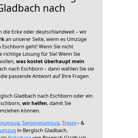
Gladbach nach
 die Ecke oder deutschlandweit – wir
erk
an unserer Seite, wenn es Umzüge
 Eschborn geht! Wenn Sie nicht
e richtige Lösung für Sie! Wenn Sie
wollen,
was kostet überhaupt mein
ch nach Eschborn – dann wählen Sie sie
die passende Antwort auf Ihre Fragen
gisch Gladbach nach Eschborn oder ein
Eschborn,
wir helfen
, damit Sie
umziehen können.
enumzug
,
Seniorenumzug
,
Tresor
– &
numzug
in Bergisch Gladbach,
male
Beiladung
von Bergisch Gladbach