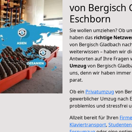
von Bergisch 
Eschborn
Sie wollen umziehen? Ob um
haben das
richtige Netzw
von Bergisch Gladbach nach
weiterwissen – haben wir di
Antworten auf Ihre Fragen 
Umzug
von Bergisch Gladba
uns, denn wir haben immer 
parat.
Ob ein
Privatumzug
von Ber
gewerblicher Umzug nach 
problemlos und stressfrei 
Allzeit bereit für Ihren
Firm
Klaviertransport
,
Studente
Fernumzug
oder eine opti