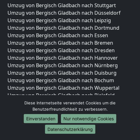
Umzug von Bergisch Gladbach nach Stuttgart
Umzug von Bergisch Gladbach nach Düsseldorf
Umzug von Bergisch Gladbach nach Leipzig
Umzug von Bergisch Gladbach nach Dortmund
Umzug von Bergisch Gladbach nach Essen
Umzug von Bergisch Gladbach nach Bremen
Umzug von Bergisch Gladbach nach Dresden
Umzug von Bergisch Gladbach nach Hannover
Umzug von Bergisch Gladbach nach Nürnberg
Umzug von Bergisch Gladbach nach Duisburg
Umzug von Bergisch Gladbach nach Bochum
Umzug von Bergisch Gladbach nach Wuppertal
Umzug von Bergisch Gladbach nach Bielefeld
Umzug von Bergisch Gladbach nach Bonn
Diese Internetseite verwendet Cookies um die
Benutzerfreundlichkeit zu verbessern.
Umzug von Bergisch Gladbach nach Münster
Einverstanden
Nur notwendige Cookies
Internationale-Umzüge
Datenschutzerklärung
Umzug von Bergisch Gladbach nach Brasilien