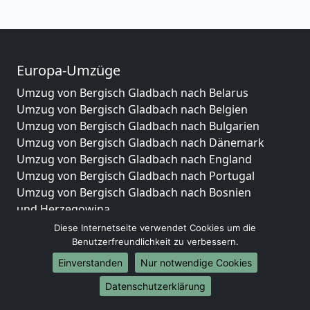
Europa-Umzüge
Umzug von Bergisch Gladbach nach Belarus
Umzug von Bergisch Gladbach nach Belgien
Umzug von Bergisch Gladbach nach Bulgarien
Umzug von Bergisch Gladbach nach Dänemark
Umzug von Bergisch Gladbach nach England
Umzug von Bergisch Gladbach nach Portugal
Umzug von Bergisch Gladbach nach Bosnien
und Herzegowina
Umzug von Bergisch Gladbach nach Irland
Diese Internetseite verwendet Cookies um die
Umzug von Bergisch Gladbach nach Lettland
Benutzerfreundlichkeit zu verbessern.
Umzug von Bergisch Gladbach nach Zypern
Einverstanden
Nur notwendige Cookies
Umzug von Bergisch Gladbach nach Kroatien
Datenschutzerklärung
Umzug von Bergisch Gladbach nach Estland
Umzug von Bergisch Gladbach nach Finnland