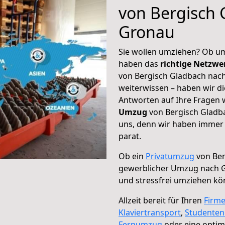
von Bergisch 
Gronau
Sie wollen umziehen? Ob um
haben das
richtige Netzw
von Bergisch Gladbach nach
weiterwissen – haben wir di
Antworten auf Ihre Fragen 
Umzug
von Bergisch Gladba
uns, denn wir haben immer 
parat.
Ob ein
Privatumzug
von Ber
gewerblicher Umzug nach 
und stressfrei umziehen kö
Allzeit bereit für Ihren
Firm
Klaviertransport
,
Studente
Fernumzug
oder eine opti