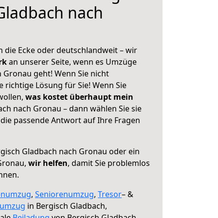
Gladbach nach
 die Ecke oder deutschlandweit – wir
erk
an unserer Seite, wenn es Umzüge
 Gronau geht! Wenn Sie nicht
e richtige Lösung für Sie! Wenn Sie
wollen,
was kostet überhaupt mein
ch nach Gronau – dann wählen Sie sie
die passende Antwort auf Ihre Fragen
gisch Gladbach nach Gronau oder ein
Gronau,
wir helfen
, damit Sie problemlos
nnen.
enumzug
,
Seniorenumzug
,
Tresor
– &
numzug
in Bergisch Gladbach,
male
Beiladung
von Bergisch Gladbach