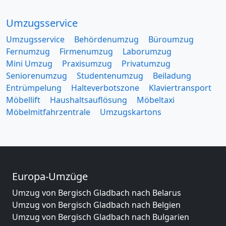
Umzugsservice
Umzugsservice
Behördenumzug
Büroumzug
Fernumzug
Firmenumzug
Laborumzug
Mini Umzug
Praxisumzug
Privatumzug
Seniorenumzug
Studentenumzug
Beiladung
Entrümpelung
Halteverbotszone
Klaviertransport
Möbellift
Haushaltsauflösung
Möbeltaxi
Möbelmitfahrzentrale
Umzugskartons
Europa-Umzüge
Umzug von Bergisch Gladbach nach Belarus
Umzug von Bergisch Gladbach nach Belgien
Umzug von Bergisch Gladbach nach Bulgarien