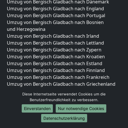
Umzug von Bergisch Gladbach nach Dänemark
Umzug von Bergisch Gladbach nach England
Umzug von Bergisch Gladbach nach Portugal
Umzug von Bergisch Gladbach nach Bosnien
und Herzegowina
Umzug von Bergisch Gladbach nach Irland
Umzug von Bergisch Gladbach nach Lettland
Umzug von Bergisch Gladbach nach Zypern
Umzug von Bergisch Gladbach nach Kroatien
Umzug von Bergisch Gladbach nach Estland
Umzug von Bergisch Gladbach nach Finnland
Umzug von Bergisch Gladbach nach Frankreich
Umzug von Bergisch Gladbach nach Griechenland
Umzug von Bergisch Gladbach nach Italien
Diese Internetseite verwendet Cookies um die
Umzug von Bergisch Gladbach nach Liechtenstein
Benutzerfreundlichkeit zu verbessern.
Umzug von Bergisch Gladbach nach Luxemburg
Einverstanden
Nur notwendige Cookies
Umzug von Bergisch Gladbach nach Niederlande
Umzug von Bergisch Gladbach nach Norwegen
Datenschutzerklärung