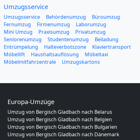
Umzugsservice
Umzugsservice
Behördenumzug
Büroumzug
Fernumzug
Firmenumzug
Laborumzug
Mini Umzug
Praxisumzug
Privatumzug
Seniorenumzug
Studentenumzug
Beiladung
Entrümpelung
Halteverbotszone
Klaviertransport
Möbellift
Haushaltsauflösung
Möbeltaxi
Möbelmitfahrzentrale
Umzugskartons
Europa-Umzüge
Umzug von Bergisch Gladbach nach Belarus
Umzug von Bergisch Gladbach nach Belgien
Umzug von Bergisch Gladbach nach Bulgarien
Umzug von Bergisch Gladbach nach Dänemark