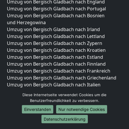
Umzug von Bergisch Gladbach nach England
Umzug von Bergisch Gladbach nach Portugal
Umzug von Bergisch Gladbach nach Bosnien
und Herzegowina
Umzug von Bergisch Gladbach nach Irland
Umzug von Bergisch Gladbach nach Lettland
Umzug von Bergisch Gladbach nach Zypern
Umzug von Bergisch Gladbach nach Kroatien
Umzug von Bergisch Gladbach nach Estland
Umzug von Bergisch Gladbach nach Finnland
Umzug von Bergisch Gladbach nach Frankreich
Umzug von Bergisch Gladbach nach Griechenland
Umzug von Bergisch Gladbach nach Italien
Umzug von Bergisch Gladbach nach Liechtenstein
Diese Internetseite verwendet Cookies um die
Umzug von Bergisch Gladbach nach Luxemburg
Benutzerfreundlichkeit zu verbessern.
Umzug von Bergisch Gladbach nach Niederlande
Einverstanden
Nur notwendige Cookies
Umzug von Bergisch Gladbach nach Norwegen
Datenschutzerklärung
Umzüge-Deutschlandweit