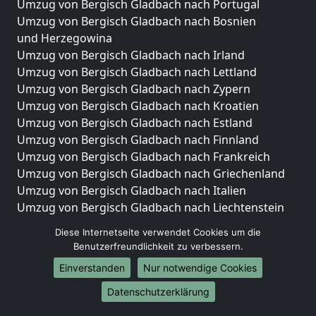
Umzug von Bergisch Gladbach nach Portugal
Umzug von Bergisch Gladbach nach Bosnien
und Herzegowina
Umzug von Bergisch Gladbach nach Irland
Umzug von Bergisch Gladbach nach Lettland
Umzug von Bergisch Gladbach nach Zypern
Umzug von Bergisch Gladbach nach Kroatien
Umzug von Bergisch Gladbach nach Estland
Umzug von Bergisch Gladbach nach Finnland
Umzug von Bergisch Gladbach nach Frankreich
Umzug von Bergisch Gladbach nach Griechenland
Umzug von Bergisch Gladbach nach Italien
Umzug von Bergisch Gladbach nach Liechtenstein
Umzug von Bergisch Gladbach nach Luxemburg
Diese Internetseite verwendet Cookies um die
Umzug von Bergisch Gladbach nach Niederlande
Benutzerfreundlichkeit zu verbessern.
Umzug von Bergisch Gladbach nach Norwegen
Einverstanden
Nur notwendige Cookies
Umzüge-Deutschlandweit
Datenschutzerklärung
Umzug von Bergisch Gladbach nach Berlin