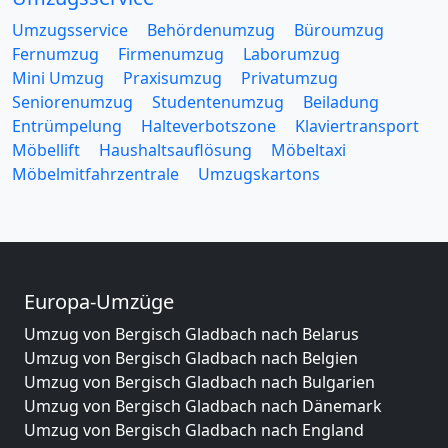
Umzugsservice
Behördenumzug
Büroumzug
Fernumzug
Firmenumzug
Laborumzug
Mini Umzug
Praxisumzug
Privatumzug
Seniorenumzug
Studentenumzug
Beiladung
Entrümpelung
Halteverbotszone
Klaviertransport
Möbellift
Haushaltsauflösung
Möbeltaxi
Möbelmitfahrzentrale
Umzugskartons
Europa-Umzüge
Umzug von Bergisch Gladbach nach Belarus
Umzug von Bergisch Gladbach nach Belgien
Umzug von Bergisch Gladbach nach Bulgarien
Umzug von Bergisch Gladbach nach Dänemark
Umzug von Bergisch Gladbach nach England