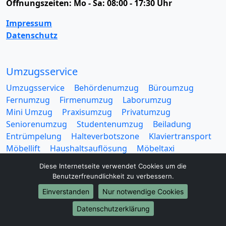
Öffnungszeiten:
Mo - Sa: 08:00 - 17:30 Uhr
Impressum
Datenschutz
Umzugsservice
Umzugsservice
Behördenumzug
Büroumzug
Fernumzug
Firmenumzug
Laborumzug
Mini Umzug
Praxisumzug
Privatumzug
Seniorenumzug
Studentenumzug
Beiladung
Entrümpelung
Halteverbotszone
Klaviertransport
Möbellift
Haushaltsauflösung
Möbeltaxi
Möbelmitfahrzentrale
Umzugskartons
Diese Internetseite verwendet Cookies um die
Benutzerfreundlichkeit zu verbessern.
Einverstanden
Nur notwendige Cookies
Datenschutzerklärung
Europa-Umzüge