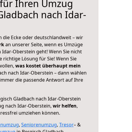
 für Ihren Umzug
Gladbach nach Idar-
 die Ecke oder deutschlandweit – wir
erk
an unserer Seite, wenn es Umzüge
 Idar-Oberstein geht! Wenn Sie nicht
e richtige Lösung für Sie! Wenn Sie
wollen,
was kostet überhaupt mein
ach nach Idar-Oberstein – dann wählen
 immer die passende Antwort auf Ihre
gisch Gladbach nach Idar-Oberstein
g nach Idar-Oberstein,
wir helfen
,
tressfrei umziehen können.
enumzug
,
Seniorenumzug
,
Tresor
– &
numzug
in Bergisch Gladbach,