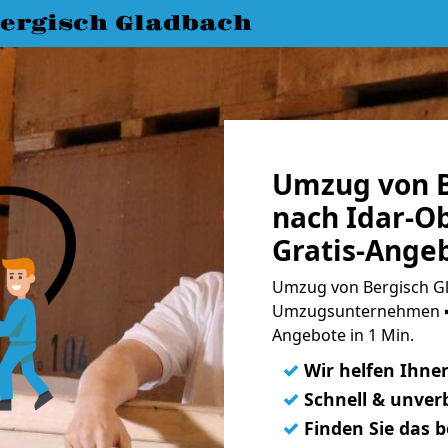
ergisch Gladbach
Umzug von B
nach Idar-O
Gratis-Ange
Umzug von Bergisch Gl
Umzugsunternehmen ➨
Angebote in 1 Min.
✓
Wir helfen Ihne
✓
Schnell & unverb
✓
Finden Sie das 