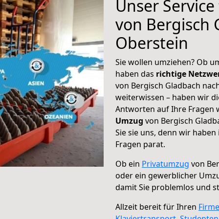
Unser Service
von Bergisch 
Oberstein
Sie wollen umziehen? Ob um
haben das
richtige Netzw
von Bergisch Gladbach nach
weiterwissen – haben wir di
Antworten auf Ihre Fragen 
Umzug
von Bergisch Gladb
Sie sie uns, denn wir haben
Fragen parat.
Ob ein
Privatumzug
von Ber
oder ein gewerblicher Umzu
damit Sie problemlos und s
Allzeit bereit für Ihren
Firm
Klaviertransport
,
Studente