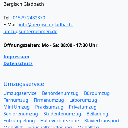
Bergisch Gladbach
Tel.:
01579-2482370
E-Mail:
info@bergisch-gladbach-
umzugsunternehmen.de
Öffnungszeiten:
Mo - Sa: 08:00 - 17:30 Uhr
Impressum
Datenschutz
Umzugsservice
Umzugsservice
Behördenumzug
Büroumzug
Fernumzug
Firmenumzug
Laborumzug
Mini Umzug
Praxisumzug
Privatumzug
Seniorenumzug
Studentenumzug
Beiladung
Entrümpelung
Halteverbotszone
Klaviertransport
Möbellift
Haushaltsauflösung
Möbeltaxi