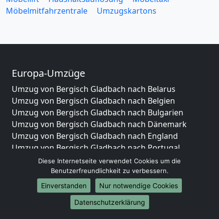
Möbelmitfahrzentrale
Umzugskartons
Europa-Umzüge
Umzug von Bergisch Gladbach nach Belarus
Umzug von Bergisch Gladbach nach Belgien
Umzug von Bergisch Gladbach nach Bulgarien
Umzug von Bergisch Gladbach nach Dänemark
Umzug von Bergisch Gladbach nach England
Umzug von Bergisch Gladbach nach Portugal
Umzug von Bergisch Gladbach nach Bosnien
Diese Internetseite verwendet Cookies um die
und Herzegowina
Benutzerfreundlichkeit zu verbessern.
Umzug von Bergisch Gladbach nach Irland
Einverstanden
Nur notwendige Cookies
Umzug von Bergisch Gladbach nach Lettland
Datenschutzerklärung
Umzug von Bergisch Gladbach nach Zypern
Umzug von Bergisch Gladbach nach Kroatien