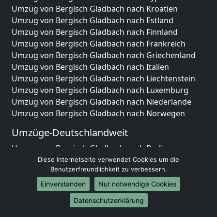
Umzug von Bergisch Gladbach nach Kroatien
Umzug von Bergisch Gladbach nach Estland
Umzug von Bergisch Gladbach nach Finnland
Umzug von Bergisch Gladbach nach Frankreich
Umzug von Bergisch Gladbach nach Griechenland
Umzug von Bergisch Gladbach nach Italien
Umzug von Bergisch Gladbach nach Liechtenstein
Umzug von Bergisch Gladbach nach Luxemburg
Umzug von Bergisch Gladbach nach Niederlande
Umzug von Bergisch Gladbach nach Norwegen
Umzüge-Deutschlandweit
Umzug von Bergisch Gladbach nach Berlin
Umzug von Bergisch Gladbach nach Hamburg
Diese Internetseite verwendet Cookies um die
Benutzerfreundlichkeit zu verbessern.
Umzug von Bergisch Gladbach nach München
Umzug von Bergisch Gladbach nach Köln
Einverstanden
Nur notwendige Cookies
Umzug von Bergisch Gladbach nach Frankfurt am
Datenschutzerklärung
Main