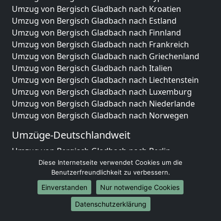
Umzug von Bergisch Gladbach nach Kroatien
Umzug von Bergisch Gladbach nach Estland
Umzug von Bergisch Gladbach nach Finnland
Umzug von Bergisch Gladbach nach Frankreich
Umzug von Bergisch Gladbach nach Griechenland
Umzug von Bergisch Gladbach nach Italien
Umzug von Bergisch Gladbach nach Liechtenstein
Umzug von Bergisch Gladbach nach Luxemburg
Umzug von Bergisch Gladbach nach Niederlande
Umzug von Bergisch Gladbach nach Norwegen
Umzüge-Deutschlandweit
Umzug von Bergisch Gladbach nach Berlin
Umzug von Bergisch Gladbach nach Hamburg
Diese Internetseite verwendet Cookies um die
Benutzerfreundlichkeit zu verbessern.
Umzug von Bergisch Gladbach nach München
Umzug von Bergisch Gladbach nach Köln
Einverstanden
Nur notwendige Cookies
Umzug von Bergisch Gladbach nach Frankfurt am
Datenschutzerklärung
Main