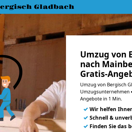
ergisch Gladbach
Umzug von B
nach Mainb
Gratis-Ange
Umzug von Bergisch Gl
Umzugsunternehmen ➨
Angebote in 1 Min.
✓
Wir helfen Ihne
✓
Schnell & unverb
✓
Finden Sie das 