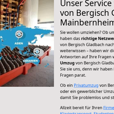
Unser Service
von Bergisch 
Mainbernhei
Sie wollen umziehen? Ob um
haben das
richtige Netzw
von Bergisch Gladbach nac
weiterwissen – haben wir di
Antworten auf Ihre Fragen 
Umzug
von Bergisch Gladb
Sie sie uns, denn wir haben
Fragen parat.
Ob ein
Privatumzug
von Ber
oder ein gewerblicher Um
damit Sie problemlos und s
Allzeit bereit für Ihren
Firm
Klaviertransport
,
Studente