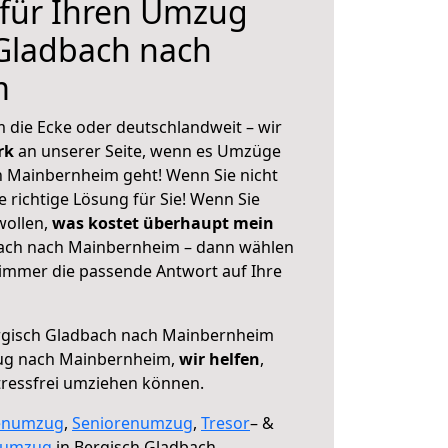
 für Ihren Umzug
Gladbach nach
m
 die Ecke oder deutschlandweit – wir
erk
an unserer Seite, wenn es Umzüge
h Mainbernheim geht! Wenn Sie nicht
e richtige Lösung für Sie! Wenn Sie
wollen,
was kostet überhaupt mein
ach nach Mainbernheim – dann wählen
 immer die passende Antwort auf Ihre
gisch Gladbach nach Mainbernheim
zug nach Mainbernheim,
wir helfen
,
tressfrei umziehen können.
enumzug
,
Seniorenumzug
,
Tresor
– &
numzug
in Bergisch Gladbach,