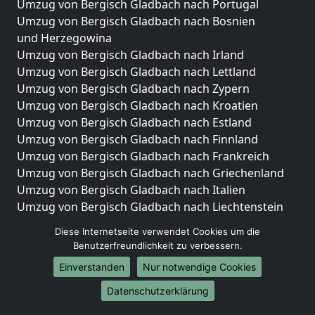
Umzug von Bergisch Gladbach nach Portugal
Umzug von Bergisch Gladbach nach Bosnien
und Herzegowina
Umzug von Bergisch Gladbach nach Irland
Umzug von Bergisch Gladbach nach Lettland
Umzug von Bergisch Gladbach nach Zypern
Umzug von Bergisch Gladbach nach Kroatien
Umzug von Bergisch Gladbach nach Estland
Umzug von Bergisch Gladbach nach Finnland
Umzug von Bergisch Gladbach nach Frankreich
Umzug von Bergisch Gladbach nach Griechenland
Umzug von Bergisch Gladbach nach Italien
Umzug von Bergisch Gladbach nach Liechtenstein
Umzug von Bergisch Gladbach nach Luxemburg
Diese Internetseite verwendet Cookies um die
Umzug von Bergisch Gladbach nach Niederlande
Benutzerfreundlichkeit zu verbessern.
Umzug von Bergisch Gladbach nach Norwegen
Einverstanden
Nur notwendige Cookies
Umzüge-Deutschlandweit
Datenschutzerklärung
Umzug von Bergisch Gladbach nach Berlin