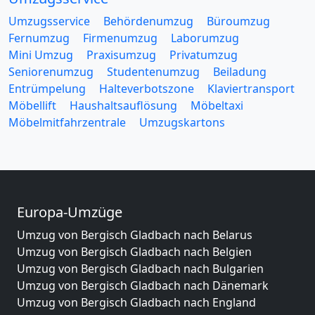
Umzugsservice
Behördenumzug
Büroumzug
Fernumzug
Firmenumzug
Laborumzug
Mini Umzug
Praxisumzug
Privatumzug
Seniorenumzug
Studentenumzug
Beiladung
Entrümpelung
Halteverbotszone
Klaviertransport
Möbellift
Haushaltsauflösung
Möbeltaxi
Möbelmitfahrzentrale
Umzugskartons
Europa-Umzüge
Umzug von Bergisch Gladbach nach Belarus
Umzug von Bergisch Gladbach nach Belgien
Umzug von Bergisch Gladbach nach Bulgarien
Umzug von Bergisch Gladbach nach Dänemark
Umzug von Bergisch Gladbach nach England