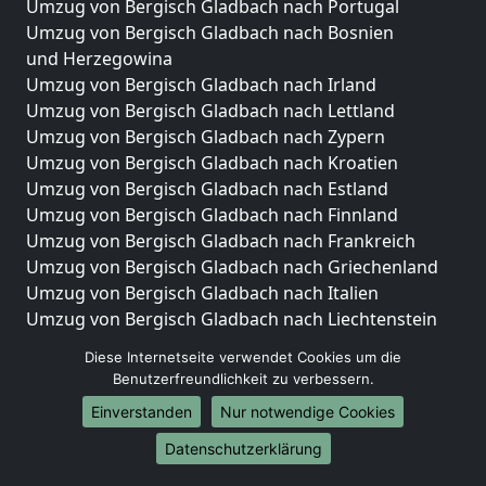
Umzug von Bergisch Gladbach nach Portugal
Umzug von Bergisch Gladbach nach Bosnien
und Herzegowina
Umzug von Bergisch Gladbach nach Irland
Umzug von Bergisch Gladbach nach Lettland
Umzug von Bergisch Gladbach nach Zypern
Umzug von Bergisch Gladbach nach Kroatien
Umzug von Bergisch Gladbach nach Estland
Umzug von Bergisch Gladbach nach Finnland
Umzug von Bergisch Gladbach nach Frankreich
Umzug von Bergisch Gladbach nach Griechenland
Umzug von Bergisch Gladbach nach Italien
Umzug von Bergisch Gladbach nach Liechtenstein
Umzug von Bergisch Gladbach nach Luxemburg
Diese Internetseite verwendet Cookies um die
Umzug von Bergisch Gladbach nach Niederlande
Benutzerfreundlichkeit zu verbessern.
Umzug von Bergisch Gladbach nach Norwegen
Einverstanden
Nur notwendige Cookies
Umzüge-Deutschlandweit
Datenschutzerklärung
Umzug von Bergisch Gladbach nach Berlin