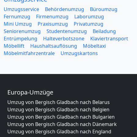
Umzugsservice
Behördenumzug
Büroumzug
Fernumzug
Firmenumzug
Laborumzug
Mini Umzug
Praxisumzug
Privatumzug
Seniorenumzug
Studentenumzug
Beiladung
Entrümpelung
Halteverbotszone
Klaviertransport
Möbellift
Haushaltsauflösung
Möbeltaxi
Möbelmitfahrzentrale
Umzugskartons
Europa-Umzüge
Umzug von Bergisch Gladbach nach Belarus
Umzug von Bergisch Gladbach nach Belgien
Umzug von Bergisch Gladbach nach Bulgarien
Umzug von Bergisch Gladbach nach Dänemark
Umzug von Bergisch Gladbach nach England