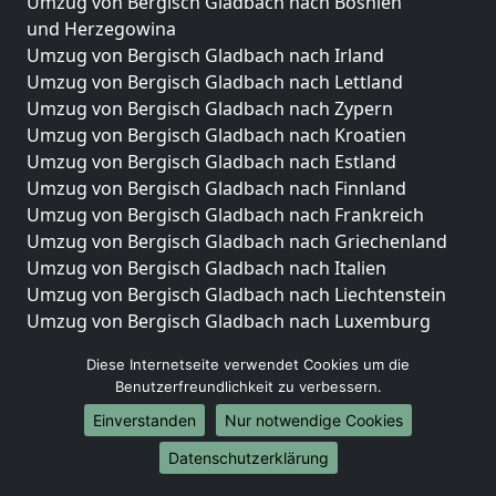
Umzug von Bergisch Gladbach nach Bosnien
und Herzegowina
Umzug von Bergisch Gladbach nach Irland
Umzug von Bergisch Gladbach nach Lettland
Umzug von Bergisch Gladbach nach Zypern
Umzug von Bergisch Gladbach nach Kroatien
Umzug von Bergisch Gladbach nach Estland
Umzug von Bergisch Gladbach nach Finnland
Umzug von Bergisch Gladbach nach Frankreich
Umzug von Bergisch Gladbach nach Griechenland
Umzug von Bergisch Gladbach nach Italien
Umzug von Bergisch Gladbach nach Liechtenstein
Umzug von Bergisch Gladbach nach Luxemburg
Umzug von Bergisch Gladbach nach Niederlande
Diese Internetseite verwendet Cookies um die
Umzug von Bergisch Gladbach nach Norwegen
Benutzerfreundlichkeit zu verbessern.
Umzüge-Deutschlandweit
Einverstanden
Nur notwendige Cookies
Umzug von Bergisch Gladbach nach Berlin
Datenschutzerklärung
Umzug von Bergisch Gladbach nach Hamburg