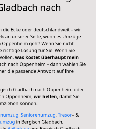
Gladbach nach
 die Ecke oder deutschlandweit – wir
erk
an unserer Seite, wenn es Umzüge
h Oppenheim geht! Wenn Sie nicht
e richtige Lösung für Sie! Wenn Sie
wollen,
was kostet überhaupt mein
ach nach Oppenheim – dann wählen Sie
mer die passende Antwort auf Ihre
gisch Gladbach nach Oppenheim oder
ach Oppenheim,
wir helfen
, damit Sie
umziehen können.
enumzug
,
Seniorenumzug
,
Tresor
– &
numzug
in Bergisch Gladbach,
male
Beiladung
von Bergisch Gladbach