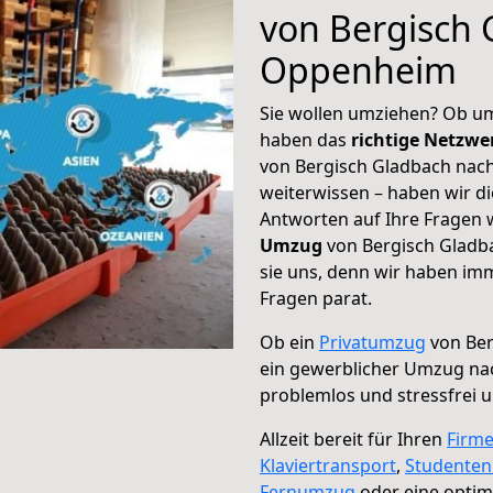
von Bergisch 
Oppenheim
Sie wollen umziehen? Ob um
haben das
richtige Netzw
von Bergisch Gladbach nac
weiterwissen – haben wir di
Antworten auf Ihre Fragen 
Umzug
von Bergisch Gladb
sie uns, denn wir haben im
Fragen parat.
Ob ein
Privatumzug
von Ber
ein gewerblicher Umzug n
problemlos und stressfrei 
Allzeit bereit für Ihren
Firm
Klaviertransport
,
Studente
Fernumzug
oder eine opti