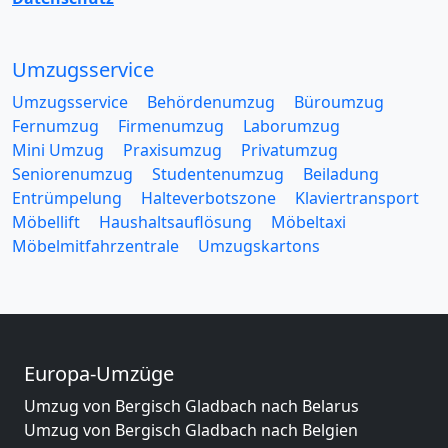
Umzugsservice
Umzugsservice
Behördenumzug
Büroumzug
Fernumzug
Firmenumzug
Laborumzug
Mini Umzug
Praxisumzug
Privatumzug
Seniorenumzug
Studentenumzug
Beiladung
Entrümpelung
Halteverbotszone
Klaviertransport
Möbellift
Haushaltsauflösung
Möbeltaxi
Möbelmitfahrzentrale
Umzugskartons
Europa-Umzüge
Umzug von Bergisch Gladbach nach Belarus
Umzug von Bergisch Gladbach nach Belgien