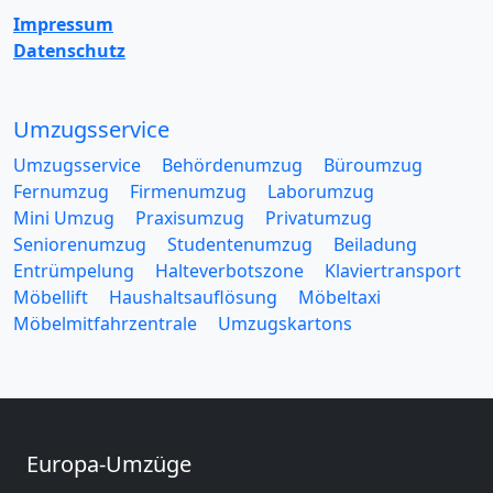
Impressum
Datenschutz
Umzugsservice
Umzugsservice
Behördenumzug
Büroumzug
Fernumzug
Firmenumzug
Laborumzug
Mini Umzug
Praxisumzug
Privatumzug
Seniorenumzug
Studentenumzug
Beiladung
Entrümpelung
Halteverbotszone
Klaviertransport
Möbellift
Haushaltsauflösung
Möbeltaxi
Möbelmitfahrzentrale
Umzugskartons
Europa-Umzüge