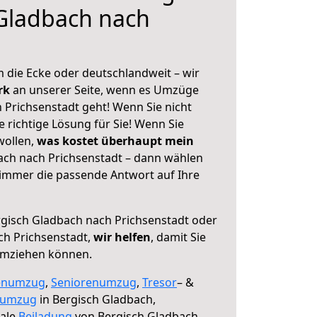
Gladbach nach
 die Ecke oder deutschlandweit – wir
erk
an unserer Seite, wenn es Umzüge
 Prichsenstadt geht! Wenn Sie nicht
e richtige Lösung für Sie! Wenn Sie
wollen,
was kostet überhaupt mein
ach nach Prichsenstadt – dann wählen
 immer die passende Antwort auf Ihre
gisch Gladbach nach Prichsenstadt oder
ch Prichsenstadt,
wir helfen
, damit Sie
umziehen können.
enumzug
,
Seniorenumzug
,
Tresor
– &
numzug
in Bergisch Gladbach,
male
Beiladung
von Bergisch Gladbach