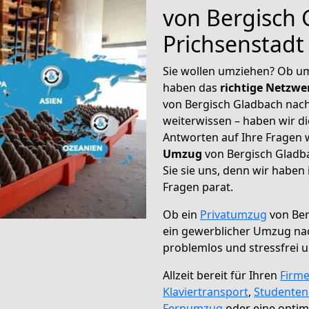
von Bergisch 
Prichsenstadt
Sie wollen umziehen? Ob um
haben das
richtige Netzw
von Bergisch Gladbach nach
weiterwissen – haben wir di
Antworten auf Ihre Fragen 
Umzug
von Bergisch Gladb
Sie sie uns, denn wir haben
Fragen parat.
Ob ein
Privatumzug
von Ber
ein gewerblicher Umzug na
problemlos und stressfrei 
Allzeit bereit für Ihren
Firm
Klaviertransport
,
Studente
Fernumzug
oder eine opti