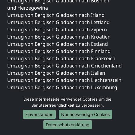
Umzug von Bergisch Gladbach nach Bosnien
und Herzegowina
Umzug von Bergisch Gladbach nach Irland
Umzug von Bergisch Gladbach nach Lettland
Umzug von Bergisch Gladbach nach Zypern
Umzug von Bergisch Gladbach nach Kroatien
Umzug von Bergisch Gladbach nach Estland
Umzug von Bergisch Gladbach nach Finnland
Umzug von Bergisch Gladbach nach Frankreich
Umzug von Bergisch Gladbach nach Griechenland
Umzug von Bergisch Gladbach nach Italien
Umzug von Bergisch Gladbach nach Liechtenstein
Umzug von Bergisch Gladbach nach Luxemburg
Umzug von Bergisch Gladbach nach Niederlande
Diese Internetseite verwendet Cookies um die
Umzug von Bergisch Gladbach nach Norwegen
Benutzerfreundlichkeit zu verbessern.
Umzüge-Deutschlandweit
Einverstanden
Nur notwendige Cookies
Umzug von Bergisch Gladbach nach Berlin
Datenschutzerklärung
Umzug von Bergisch Gladbach nach Hamburg