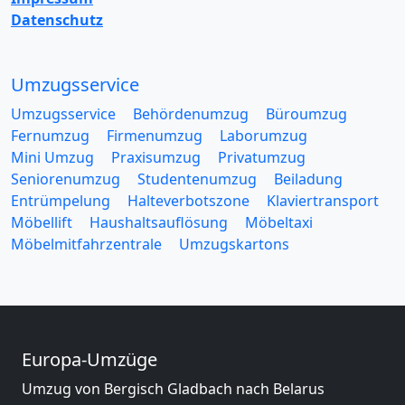
Datenschutz
Umzugsservice
Umzugsservice
Behördenumzug
Büroumzug
Fernumzug
Firmenumzug
Laborumzug
Mini Umzug
Praxisumzug
Privatumzug
Seniorenumzug
Studentenumzug
Beiladung
Entrümpelung
Halteverbotszone
Klaviertransport
Möbellift
Haushaltsauflösung
Möbeltaxi
Möbelmitfahrzentrale
Umzugskartons
Europa-Umzüge
Umzug von Bergisch Gladbach nach Belarus