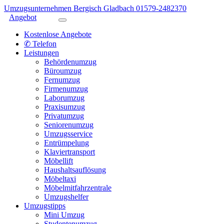
Umzugsunternehmen Bergisch Gladbach
01579-2482370
Angebot
Kostenlose Angebote
✆ Telefon
Leistungen
Behördenumzug
Büroumzug
Fernumzug
Firmenumzug
Laborumzug
Praxisumzug
Privatumzug
Seniorenumzug
Umzugsservice
Entrümpelung
Klaviertransport
Möbellift
Haushaltsauflösung
Möbeltaxi
Möbelmitfahrzentrale
Umzugshelfer
Umzugstipps
Mini Umzug
Studentenumzug