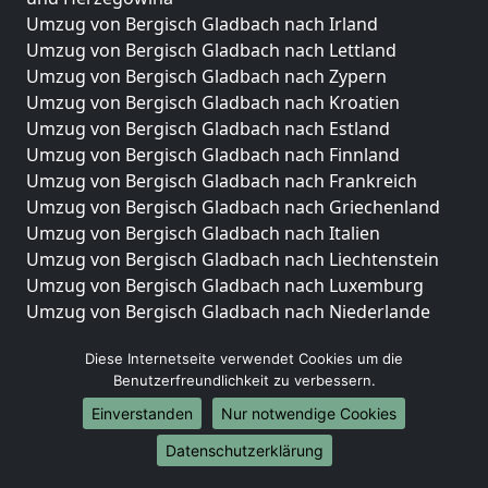
Umzug von Bergisch Gladbach nach Irland
Umzug von Bergisch Gladbach nach Lettland
Umzug von Bergisch Gladbach nach Zypern
Umzug von Bergisch Gladbach nach Kroatien
Umzug von Bergisch Gladbach nach Estland
Umzug von Bergisch Gladbach nach Finnland
Umzug von Bergisch Gladbach nach Frankreich
Umzug von Bergisch Gladbach nach Griechenland
Umzug von Bergisch Gladbach nach Italien
Umzug von Bergisch Gladbach nach Liechtenstein
Umzug von Bergisch Gladbach nach Luxemburg
Umzug von Bergisch Gladbach nach Niederlande
Umzug von Bergisch Gladbach nach Norwegen
Diese Internetseite verwendet Cookies um die
Umzüge-Deutschlandweit
Benutzerfreundlichkeit zu verbessern.
Umzug von Bergisch Gladbach nach Berlin
Einverstanden
Nur notwendige Cookies
Umzug von Bergisch Gladbach nach Hamburg
Datenschutzerklärung
Umzug von Bergisch Gladbach nach München