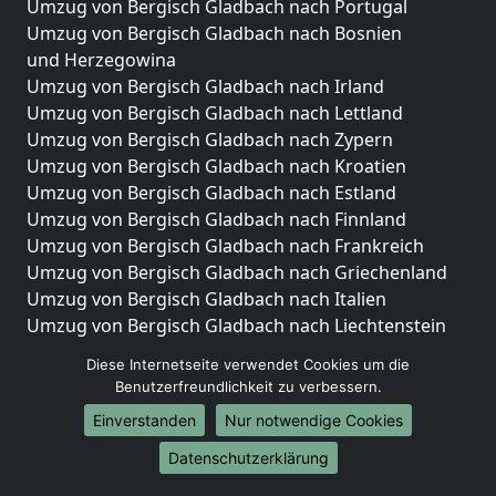
Umzug von Bergisch Gladbach nach Portugal
Umzug von Bergisch Gladbach nach Bosnien
und Herzegowina
Umzug von Bergisch Gladbach nach Irland
Umzug von Bergisch Gladbach nach Lettland
Umzug von Bergisch Gladbach nach Zypern
Umzug von Bergisch Gladbach nach Kroatien
Umzug von Bergisch Gladbach nach Estland
Umzug von Bergisch Gladbach nach Finnland
Umzug von Bergisch Gladbach nach Frankreich
Umzug von Bergisch Gladbach nach Griechenland
Umzug von Bergisch Gladbach nach Italien
Umzug von Bergisch Gladbach nach Liechtenstein
Umzug von Bergisch Gladbach nach Luxemburg
Diese Internetseite verwendet Cookies um die
Umzug von Bergisch Gladbach nach Niederlande
Benutzerfreundlichkeit zu verbessern.
Umzug von Bergisch Gladbach nach Norwegen
Einverstanden
Nur notwendige Cookies
Umzüge-Deutschlandweit
Datenschutzerklärung
Umzug von Bergisch Gladbach nach Berlin