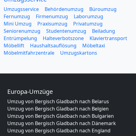
Umzugsservice
Behördenumzug
Büroumzug
Fernumzug
Firmenumzug
Laborumzug
Mini Umzug
Praxisumzug
Privatumzug
Seniorenumzug
Studentenumzug
Beiladung
Entrümpelung
Halteverbotszone
Klaviertransport
Möbellift
Haushaltsauflösung
Möbeltaxi
Möbelmitfahrzentrale
Umzugskartons
Europa-Umzüge
Umzug von Bergisch Gladbach nach Belarus
Umzug von Bergisch Gladbach nach Belgien
Umzug von Bergisch Gladbach nach Bulgarien
Umzug von Bergisch Gladbach nach Dänemark
Umzug von Bergisch Gladbach nach England