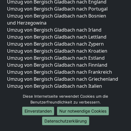
Umzug von Bergisch Gladbach nach England
Umzug von Bergisch Gladbach nach Portugal
Umzug von Bergisch Gladbach nach Bosnien
und Herzegowina
Umzug von Bergisch Gladbach nach Irland
Umzug von Bergisch Gladbach nach Lettland
Umzug von Bergisch Gladbach nach Zypern
Umzug von Bergisch Gladbach nach Kroatien
Umzug von Bergisch Gladbach nach Estland
Umzug von Bergisch Gladbach nach Finnland
Umzug von Bergisch Gladbach nach Frankreich
Umzug von Bergisch Gladbach nach Griechenland
Umzug von Bergisch Gladbach nach Italien
Umzug von Bergisch Gladbach nach Liechtenstein
Diese Internetseite verwendet Cookies um die
Umzug von Bergisch Gladbach nach Luxemburg
Benutzerfreundlichkeit zu verbessern.
Umzug von Bergisch Gladbach nach Niederlande
Einverstanden
Nur notwendige Cookies
Umzug von Bergisch Gladbach nach Norwegen
Datenschutzerklärung
Umzüge-Deutschlandweit