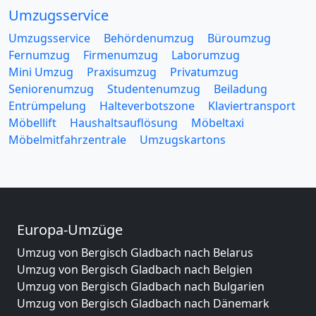
Umzugsservice
Umzugsservice
Behördenumzug
Büroumzug
Fernumzug
Firmenumzug
Laborumzug
Mini Umzug
Praxisumzug
Privatumzug
Seniorenumzug
Studentenumzug
Beiladung
Entrümpelung
Halteverbotszone
Klaviertransport
Möbellift
Haushaltsauflösung
Möbeltaxi
Möbelmitfahrzentrale
Umzugskartons
Europa-Umzüge
Umzug von Bergisch Gladbach nach Belarus
Umzug von Bergisch Gladbach nach Belgien
Umzug von Bergisch Gladbach nach Bulgarien
Umzug von Bergisch Gladbach nach Dänemark