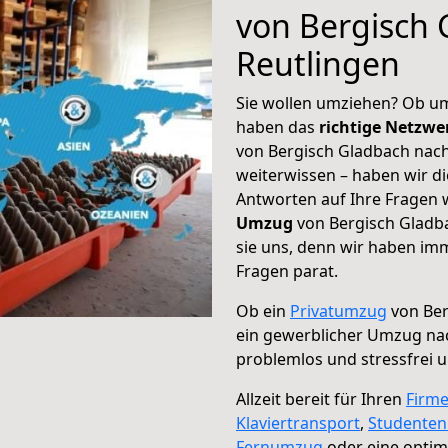
von Bergisch 
Reutlingen
Sie wollen umziehen? Ob um
haben das
richtige Netzw
von Bergisch Gladbach nach
weiterwissen – haben wir di
Antworten auf Ihre Fragen 
Umzug
von Bergisch Gladba
sie uns, denn wir haben im
Fragen parat.
Ob ein
Privatumzug
von Ber
ein gewerblicher Umzug na
problemlos und stressfrei 
Allzeit bereit für Ihren
Firm
Klaviertransport
,
Studente
Fernumzug
oder eine opti