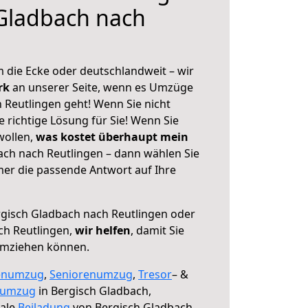
Gladbach nach
 die Ecke oder deutschlandweit – wir
erk
an unserer Seite, wenn es Umzüge
 Reutlingen geht! Wenn Sie nicht
e richtige Lösung für Sie! Wenn Sie
wollen,
was kostet überhaupt mein
ch nach Reutlingen – dann wählen Sie
mer die passende Antwort auf Ihre
gisch Gladbach nach Reutlingen oder
ch Reutlingen,
wir helfen
, damit Sie
umziehen können.
enumzug
,
Seniorenumzug
,
Tresor
– &
numzug
in Bergisch Gladbach,
male
Beiladung
von Bergisch Gladbach